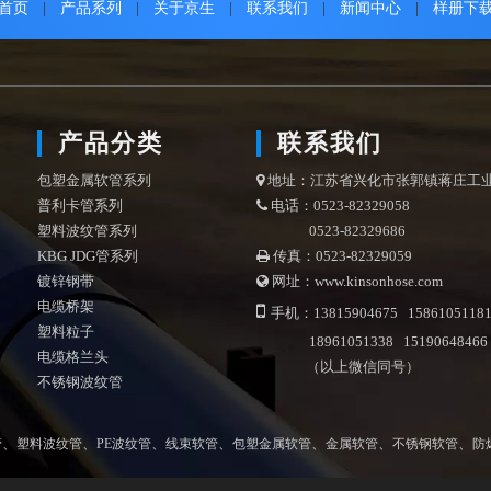
首页
|
产品系列
|
关于京生
|
联系我们
|
新闻中心
|
样册下
产品分类
联系我们
包塑金属软管系列
地址：江苏省兴化市张郭镇蒋庄工

普利卡管系列
电话：0523-82329058

塑料波纹管系列
0523-82329686
KBG JDG管系列
传真：0523-82329059

镀锌钢带
网址：www.kinsonhose.com

电缆桥架

手机：13815904675 1586105118
塑料粒子
18961051338 15190648466
电缆格兰头
（以上微信同号）
不锈钢波纹管
、
、
、
、
、
、
、
管
塑料波纹管
PE波纹管
线束软管
包塑金属软管
金属软管
不锈钢软管
防