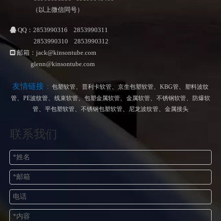
（以上微信同号）
QQ：2853990316 2853990311

2853990310 2853990312
邮箱：
jack@kinsontube.com

glenn@kinsontube.com
友情链接：
、
、
、
、
包塑软管
普利卡软管
京生包塑软管
KBG管
塑料波纹
、
、
、
、
、
、
管
PE波纹管
线束软管
包塑金属软管
金属软管
不锈钢软管
防爆软
、
、
、
、
管
平包塑软管
不锈钢包塑软管
尼龙波纹管
金属接头
联系我们