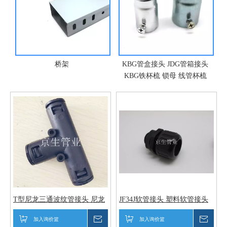
HDPE
桥架
KBG管盒接头 JDG管箱接头
KBG铁杯梳 锁母 线管杯梳
T型尼龙三通波纹管接头 尼龙
JF34J软管接头 塑料软管接头
T型浪管防水接头 塑料T型三
波纹管快速接头
通快插接头
加入询价篮
询价
加入询价篮
询价