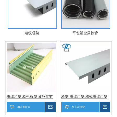
86型铝合金
分线盒 防水
通
电缆桥架
平包塑金属软管
电缆桥架 梯形桥架 波纹底节
桥架 电缆桥架 槽式电缆桥架
能桥架
加入询价篮
询价
加入询价篮
询价