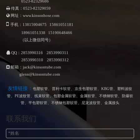
0523-82329686
传真：0523-82329059

网址：www.kinsonhose.com


手机：13815904675 15861051181
18961051338 15190648466
（以上微信同号）
QQ：2853990316 2853990311

2853990310 2853990312
邮箱：
jack@kinsontube.com

glenn@kinsontube.com
友情链接：
、
、
、
、
包塑软管
普利卡软管
京生包塑软管
KBG管
塑料波纹
、
、
、
、
、
、
管
PE波纹管
线束软管
包塑金属软管
金属软管
不锈钢软管
防爆软
、
、
、
、
管
平包塑软管
不锈钢包塑软管
尼龙波纹管
金属接头
联系我们