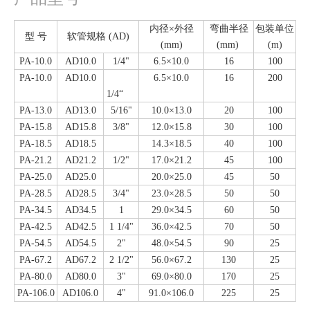
内径×外径
弯曲半径
包装单位
型 号
软管规格 (AD)
(mm)
(mm)
(m)
PA-10.0
AD10.0
1/4"
6.5×10.0
16
100
PA-10.0
AD10.0
6.5×10.0
16
200
1/4“
PA-13.0
AD13.0
5/16"
10.0×13.0
20
100
PA-15.8
AD15.8
3/8"
12.0×15.8
30
100
PA-18.5
AD18.5
14.3×18.5
40
100
PA-21.2
AD21.2
1/2"
17.0×21.2
45
100
PA-25.0
AD25.0
20.0×25.0
45
50
PA-28.5
AD28.5
3/4"
23.0×28.5
50
50
PA-34.5
AD34.5
1
29.0×34.5
60
50
PA-42.5
AD42.5
1 1/4"
36.0×42.5
70
50
PA-54.5
AD54.5
2"
48.0×54.5
90
25
PA-67.2
AD67.2
2 1/2"
56.0×67.2
130
25
PA-80.0
AD80.0
3"
69.0×80.0
170
25
PA-106.0
AD106.0
4"
91.0×106.0
225
25