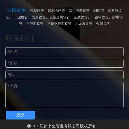
友情链接：
、
、
、
、
包塑软管
普利卡软管
京生包塑软管
KBG管
塑料波纹
、
、
、
、
、
、
管
PE波纹管
线束软管
包塑金属软管
金属软管
不锈钢软管
防爆软
、
、
、
、
管
平包塑软管
不锈钢包塑软管
尼龙波纹管
金属接头
联系我们
提交
2019江苏京生管业有限公司版权所有
