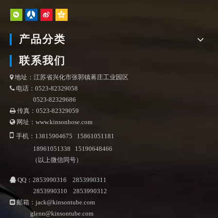
产品分类
联系我们
地址：江苏省兴化市张郭镇蒋庄工业园区

电话：0523-82329058

0523-82329686
传真：0523-82329059

网址：www.kinsonhose.com


手机：13815904675 15861051181
18961051338 15190648466
（以上微信同号）
QQ：2853990316 2853990311

2853990310 2853990312
邮箱：
jack@kinsontube.com

glenn@kinsontube.com