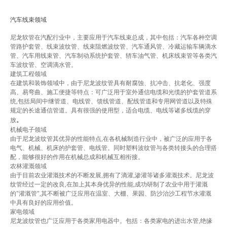
汽车线束领域
尼龙软管在汽配行业中，主要应用于汽车线束总成，其中包括：汽车各种空调
管路护套管、线束波纹管、线束阻燃波纹管、汽车通风管、冷藏运输车辆滴水
管、汽车用线束管、汽车制动系统护套管、轿车油气管、机床线束管等各类汽
车波纹管、空调滴水管。
建筑工程领域
在建筑和装饰领域中，由于尼龙波纹管具有耐腐蚀、抗冲击、抗老化、强度
高、易弯曲、施工便捷等特点：可广泛用于室外通信电缆和光缆的护套管道系
统,包括局间中继管道、电线管、馈线管道、配线管道和专用网管道以及特殊
规定的长途通信管道。具有很强的使用型，适合电缆、电线等诸多线缆的穿
放
。
机械电子领域
由于尼龙波纹管其优异的性能特点,在各机械制造行业中，被广泛的应用于各
电气、机械、机床的护套管、电线管。同时塑料波纹管与各类转接头的合理搭
配，能够很好的作用在机械总成和机械互相衔接。
农林灌溉领域
由于目前农业灌溉技术的不断发展,拥有了滴灌,渗灌等诸多灌溉技术。尼龙波
纹管经过一定的改良,在加上其本身优异的性能,成功研制了农业中用于灌溉
的"灌溉管",其不断被广泛应用在温室、大棚、果园、防沙治沙工程节水灌溉
中具有良好的应用价值。
家电领域
尼龙波纹管也广泛应用于各类家用电器中。包括：各类家电的进出水管,绝缘