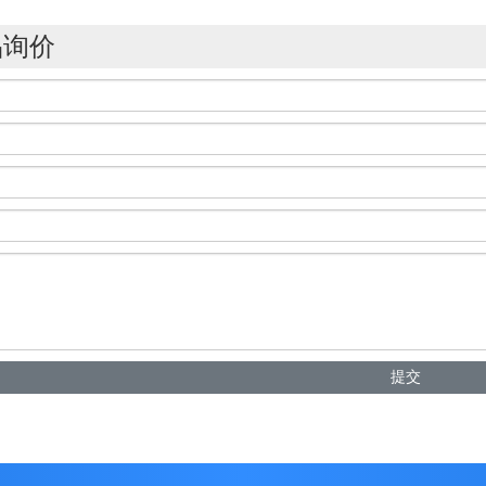
品询价
提交