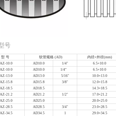
型号
型 号
软管规格 (AD)
内径×外径(mm)
AZ-10.0
AD10.0
1/4"
6.5×10.0
AZ-10.0
AD10.0
1/4“
6.5×10.0
AZ-13.0
AD13.0
5/16"
10.0×13.0
AZ-15.8
AD15.8
3/8"
12.0×15.8
AZ-18.5
AD18.5
14.3×18.5
AZ-21.2
AD21.2
1/2"
17.0×21.2
AZ-25.0
AD25.0
20.0×25.0
AZ-28.5
AD28.5
3/4"
23.0×28.5
AZ-34.5
AD34.5
1
29.0×34.5