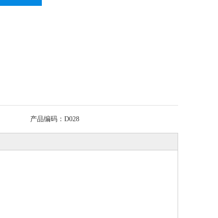
产品编码：
D028
G紧
JS-U U型包胶管夹
JF32J软管接头 塑料
塑料波纹管
线管
304不锈钢连胶条喉
软管接头 波纹管快
PE/PP/PA塑料波纹
箍卡箍 U型橡胶减
速接头
管 穿线软管