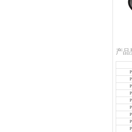
产品
P
P
P
P
P
P
P
P
P