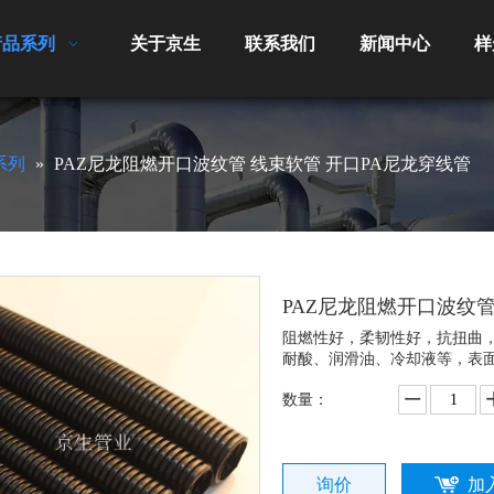
产品系列
关于京生
联系我们
新闻中心
样
系列
»
PAZ尼龙阻燃开口波纹管 线束软管 开口PA尼龙穿线管
PAZ尼龙阻燃开口波纹管
阻燃性好，柔韧性好，抗扭曲
耐酸、润滑油、冷却液等，表
数量：
询价
加