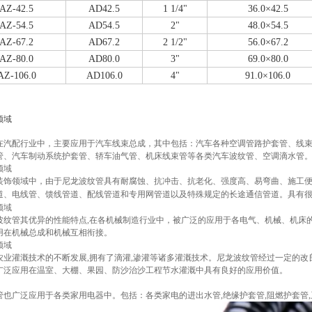
AZ-42.5
AD42.5
1 1/4"
36.0×42.5
AZ-54.5
AD54.5
2"
48.0×54.5
AZ-67.2
AD67.2
2 1/2"
56.0×67.2
AZ-80.0
AD80.0
3"
69.0×80.0
AZ-106.0
AD106.0
4"
91.0×106.0
领域
在汽配行业中，主要应用于汽车线束总成，其中包括：汽车各种空调管路护套管、线
管、汽车制动系统护套管、轿车油气管、机床线束管等各类汽车波纹管、空调滴水管
领域
装饰领域中，由于尼龙波纹管具有耐腐蚀、抗冲击、抗老化、强度高、易弯曲、施工便
道、电线管、馈线管道、配线管道和专用网管道以及特殊规定的长途通信管道。具有
领域
波纹管其优异的性能特点,在各机械制造行业中，被广泛的应用于各电气、机械、机床
用在机械总成和机械互相衔接。
领域
农业灌溉技术的不断发展,拥有了滴灌,渗灌等诸多灌溉技术。尼龙波纹管经过一定的改良
广泛应用在温室、大棚、果园、防沙治沙工程节水灌溉中具有良好的应用价值。
管也广泛应用于各类家用电器中。包括：各类家电的进出水管,绝缘护套管,阻燃护套管