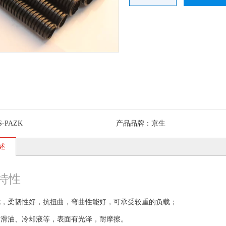
S-PAZK
产品品牌：
京生
述
特性
阻燃开口
JSF-RQG1塑料软管
JF13W塑料波纹管
KBG电线管 JD
优，柔韧性好，抗扭曲，弯曲性能好，可承受较重的负载；
软管 开
接头 塑料波纹管接
90°弯接头
定管 热镀锌穿
穿线管
头 快速接头
JF13WM90度圆角
润滑油、冷却液等，表面有光泽，耐摩擦。