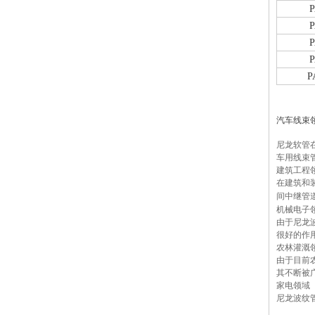
P
P
P
P
P
汽车线束
尼龙软管
车用线束
建筑工程
在建筑和
间中继管
机械电子
由于尼龙
很好的作
农林灌溉
由于目前
其不断被
家电领域
尼龙波纹