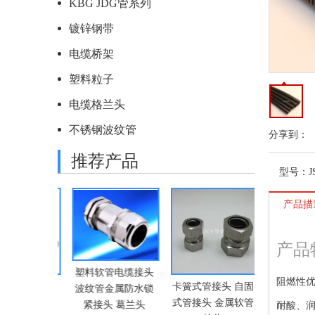
KBG JDG管系列
镀锌钢带
电缆桥架
塑料粒子
电缆格兰头
不锈钢波纹管
分享到：
推荐产品
型号：
J
产品描
产品
塑料软管电缆接头
PAZ尼龙
阻燃性
线管 JDG紧
卡簧式管接头 自固
波纹管金属防水锁
波纹管 线束
热镀锌穿线管
式管接头 金属软管
紧接头 葛兰头
口PA尼龙
耐酸、