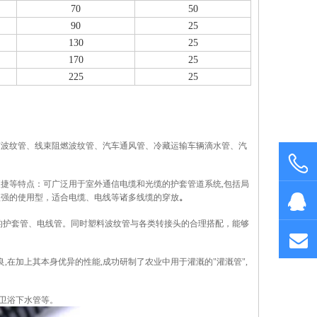
70
50
90
25
130
25
170
25
225
25
束波纹管、线束阻燃波纹管、汽车通风管、冷藏运输车辆滴水管、汽
。
捷等特点：可广泛用于室外通信电缆和光缆的护套管道系统,包括局
很强的使用型，适合电缆、电线等诸多线缆的穿放
。
的护套管、电线管。同时塑料波纹管与各类转接头的合理搭配，能够
,在加上其本身优异的性能,成功研制了农业中用于灌溉的"灌溉管",
,卫浴下水管等。