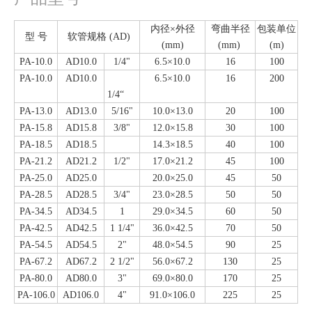
内径×外径
弯曲半径
包装单位
型 号
软管规格 (AD)
(mm)
(mm)
(m)
PA-10.0
AD10.0
1/4"
6.5×10.0
16
100
PA-10.0
AD10.0
6.5×10.0
16
200
1/4“
PA-13.0
AD13.0
5/16"
10.0×13.0
20
100
PA-15.8
AD15.8
3/8"
12.0×15.8
30
100
PA-18.5
AD18.5
14.3×18.5
40
100
PA-21.2
AD21.2
1/2"
17.0×21.2
45
100
PA-25.0
AD25.0
20.0×25.0
45
50
PA-28.5
AD28.5
3/4"
23.0×28.5
50
50
PA-34.5
AD34.5
1
29.0×34.5
60
50
PA-42.5
AD42.5
1 1/4"
36.0×42.5
70
50
PA-54.5
AD54.5
2"
48.0×54.5
90
25
PA-67.2
AD67.2
2 1/2"
56.0×67.2
130
25
PA-80.0
AD80.0
3"
69.0×80.0
170
25
PA-106.0
AD106.0
4"
91.0×106.0
225
25