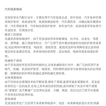
汽车线束领域
尼龙软管在汽配行业中，主要应用于汽车线束总成，其中包括：汽车各种空调
管路护套管、线束波纹管、线束阻燃波纹管、汽车通风管、冷藏运输车辆滴水
管、汽车用线束管、汽车制动系统护套管、轿车油气管、机床线束管等各类汽
车波纹管、空调滴水管。
建筑工程领域
在建筑和装饰领域中，由于尼龙波纹管具有耐腐蚀、抗冲击、抗老化、强度
高、易弯曲、施工便捷等特点：可广泛用于室外通信电缆和光缆的护套管道系
统,包括局间中继管道、电线管、馈线管道、配线管道和专用网管道以及特殊
规定的长途通信管道。具有很强的使用型，适合电缆、电线等诸多线缆的穿
放
。
机械电子领域
由于尼龙波纹管其优异的性能特点,在各机械制造行业中，被广泛的应用于各
电气、机械、机床的护套管、电线管。同时塑料波纹管与各类转接头的合理搭
配，能够很好的作用在机械总成和机械互相衔接。
农林灌溉领域
由于目前农业灌溉技术的不断发展,拥有了滴灌,渗灌等诸多灌溉技术。尼龙波
纹管经过一定的改良,在加上其本身优异的性能,成功研制了农业中用于灌溉
的"灌溉管",其不断被广泛应用在温室、大棚、果园、防沙治沙工程节水灌溉
中具有良好的应用价值。
家电领域
尼龙波纹管也广泛应用于各类家用电器中。包括：各类家电的进出水管,绝缘