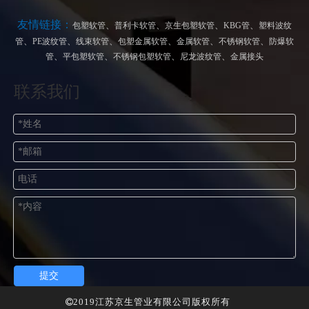
友情链接：
、
、
、
、
包塑软管
普利卡软管
京生包塑软管
KBG管
塑料波纹
、
、
、
、
、
、
管
PE波纹管
线束软管
包塑金属软管
金属软管
不锈钢软管
防爆软
、
、
、
、
管
平包塑软管
不锈钢包塑软管
尼龙波纹管
金属接头
联系我们
提交
2019江苏京生管业有限公司版权所有
