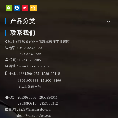
产品分类
联系我们
地址：江苏省兴化市张郭镇蒋庄工业园区

电话：0523-82329058

0523-82329686
传真：0523-82329059

网址：www.kinsonhose.com


手机：13815904675 15861051181
18961051338 15190648466
（以上微信同号）
QQ：2853990316 2853990311

2853990310 2853990312
邮箱：
jack@kinsontube.com

glenn@kinsontube.com