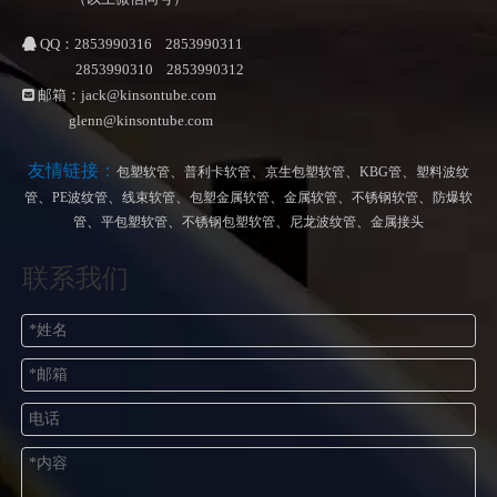
QQ：2853990316 2853990311

2853990310 2853990312
邮箱：
jack@kinsontube.com

glenn@kinsontube.com
友情链接：
、
、
、
、
包塑软管
普利卡软管
京生包塑软管
KBG管
塑料波纹
、
、
、
、
、
、
管
PE波纹管
线束软管
包塑金属软管
金属软管
不锈钢软管
防爆软
、
、
、
、
管
平包塑软管
不锈钢包塑软管
尼龙波纹管
金属接头
联系我们