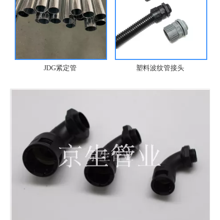
8
JDG紧定管
塑料波纹管接头