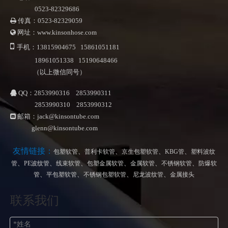
0523-82329686
传真：0523-82329059

网址：www.kinsonhose.com


手机：13815904675 15861051181
18961051338 15190648466
（以上微信同号）
QQ：2853990316 2853990311

2853990310 2853990312
邮箱：
jack@kinsontube.com

glenn@kinsontube.com
友情链接：
、
、
、
、
包塑软管
普利卡软管
京生包塑软管
KBG管
塑料波纹
、
、
、
、
、
、
管
PE波纹管
线束软管
包塑金属软管
金属软管
不锈钢软管
防爆软
、
、
、
、
管
平包塑软管
不锈钢包塑软管
尼龙波纹管
金属接头
联系我们