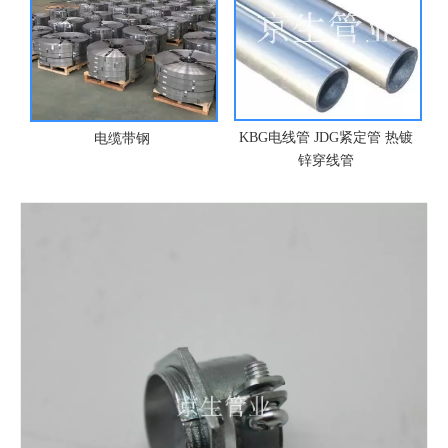
KBG电线管 JDG紧定管 热镀
电缆带钢
锌穿线管