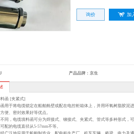
询价
加
J
产品品牌：
京生
述
料函 [夹紧式]
料函用于将电缆锁定在船舶舱壁或配在电控柜箱体上，并用环氧树脂胶泥
用方便、密封效果好等优点。
防水型普利卡
不锈钢型普利卡管
软管对接头 自固接
金属软管三
途不同，电缆填料函可分为焊接式、铆接式、夹紧式、管式等多种形式，
头 混合连接
LN-4B
头 金属接头
包塑软管三
可配的电缆直径从5-57mm不等。
器
三通金属软
已经广泛地应用于船舶制造业、配电柜生产厂、机车车辆、桥梁、电力及