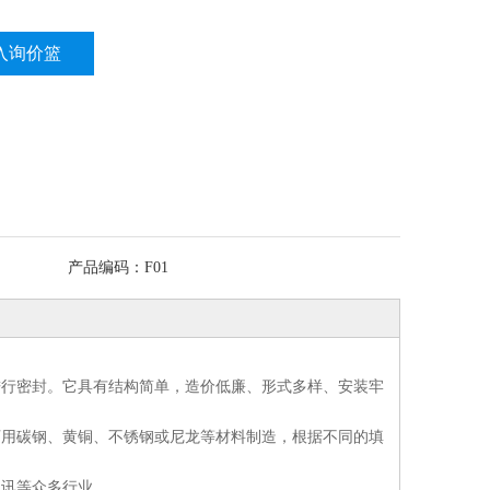
入询价篮
产品编码：
F01
进行密封。它具有结构简单，造价低廉、形式多样、安装牢
通接头
86型铝合金防爆司
JSF-JSB平包塑金属
JSF-DPJ金属软
可用碳钢、黄铜、不锈钢或尼龙等材料制造，根据不同的填
通接头
令箱 电缆分线盒 防
软管
式箱接头 金属
管接头
水圆筒接线盒 直二
外牙箱接头 包
通讯等众多行业。