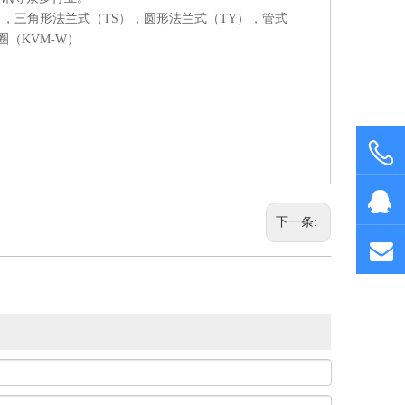
通接头盒
属软管外丝盒接
），三角形法兰式（TS），圆形法兰式（TY），管式
圈（KVM-W）
下一条: