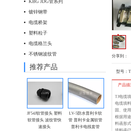
KBG JDG管系列
镀锌钢带
电缆桥架
塑料粒子
电缆格兰头
不锈钢波纹管
分享到：
推荐产品
型号：
T
产品描
TJ电缆填
电缆填
固、使
54J软管接头 塑料
LV-5防水普利卡软
LA-3铝钢制普利卡
WUG
根据用
管接头 波纹管快
管 普利卡金属软管
电线套管
软管接
料函形式
速接头
普利卡电线套管
填料函