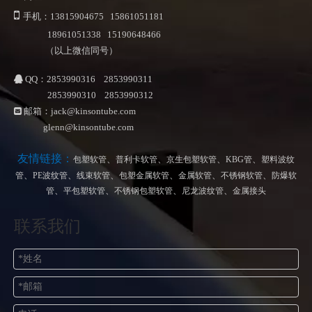

手机：13815904675 15861051181
18961051338 15190648466
（以上微信同号）
QQ：2853990316 2853990311

2853990310 2853990312
邮箱：
jack@kinsontube.com

glenn@kinsontube.com
友情链接：
、
、
、
、
包塑软管
普利卡软管
京生包塑软管
KBG管
塑料波纹
、
、
、
、
、
、
管
PE波纹管
线束软管
包塑金属软管
金属软管
不锈钢软管
防爆软
、
、
、
、
管
平包塑软管
不锈钢包塑软管
尼龙波纹管
金属接头
联系我们