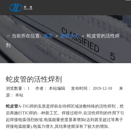
当前所在位置:
首页
»
新闻中心
»
蛇皮管的活性焊
剂
蛇皮管的活性焊剂
浏览数量：
1
作者： 本站编辑 发布时间： 2019-12-10 来
源：
本站
蛇皮管
A-TIG焊的实质是焊前在待焊区域涂敷特殊的活性焊剂，然
后再施行TIC焊的- -种新工艺。焊接过程中,在活性焊剂的作用下引
起焊接电弧强烈收缩,电弧能量密度显著增加(达到甚至超过等离子
焊接电弧能量),电弧力增大,其结果使熔深有了较大的增加。