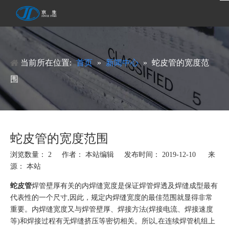
当前所在位置:
首页
»
新闻中心
»
蛇皮管的宽度范
围
蛇皮管的宽度范围
浏览数量：
2
作者： 本站编辑 发布时间： 2019-12-10 来
源：
本站
蛇皮管
焊管壁厚有关的内焊缝宽度是保证焊管焊透及焊缝成型最有
代表性的一个尺寸,因此，规定内焊缝宽度的最佳范围就显得非常
重要。内焊缝宽度又与焊管壁厚、焊接方法(焊接电流、焊接速度
等)和焊接过程有无焊缝挤压等密切相关。所以,在连续焊管机组上