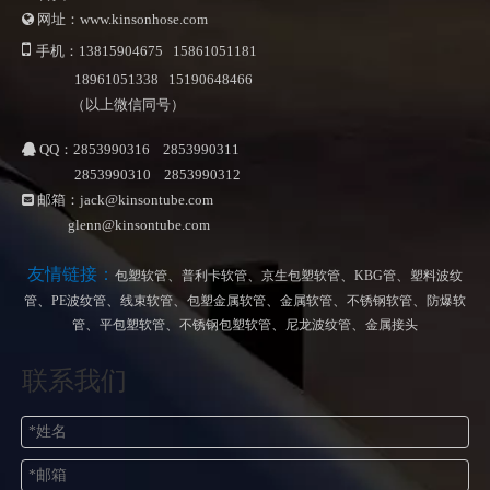
网址：www.kinsonhose.com


手机：13815904675 15861051181
18961051338 15190648466
（以上微信同号）
QQ：2853990316 2853990311

2853990310 2853990312
邮箱：
jack@kinsontube.com

glenn@kinsontube.com
友情链接：
、
、
、
、
包塑软管
普利卡软管
京生包塑软管
KBG管
塑料波纹
、
、
、
、
、
、
管
PE波纹管
线束软管
包塑金属软管
金属软管
不锈钢软管
防爆软
、
、
、
、
管
平包塑软管
不锈钢包塑软管
尼龙波纹管
金属接头
联系我们