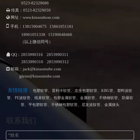
0523-82329686
传真：0523-82329059

网址：www.kinsonhose.com


手机：13815904675 15861051181
18961051338 15190648466
（以上微信同号）
QQ：2853990316 2853990311

2853990310 2853990312
邮箱：
jack@kinsontube.com

glenn@kinsontube.com
友情链接：
、
、
、
、
包塑软管
普利卡软管
京生包塑软管
KBG管
塑料波纹
、
、
、
、
、
、
管
PE波纹管
线束软管
包塑金属软管
金属软管
不锈钢软管
防爆软
、
、
、
、
管
平包塑软管
不锈钢包塑软管
尼龙波纹管
金属接头
联系我们