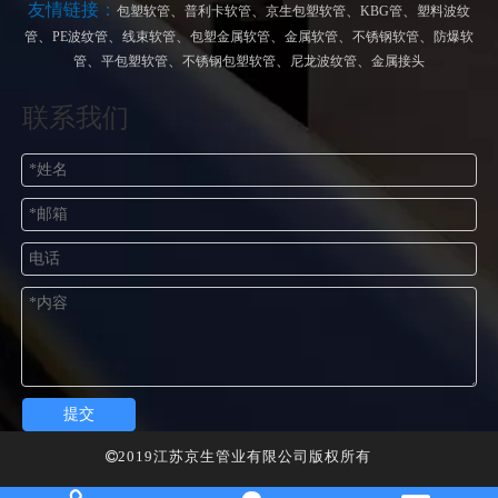
友情链接：
、
、
、
、
包塑软管
普利卡软管
京生包塑软管
KBG管
塑料波纹
、
、
、
、
、
、
管
PE波纹管
线束软管
包塑金属软管
金属软管
不锈钢软管
防爆软
、
、
、
、
管
平包塑软管
不锈钢包塑软管
尼龙波纹管
金属接头
联系我们
提交
2019江苏京生管业有限公司版权所有
