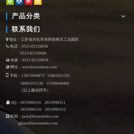
产品分类
联系我们
地址：江苏省兴化市张郭镇蒋庄工业园区

电话：0523-82329058

0523-82329686
传真：0523-82329059

网址：www.kinsonhose.com


手机：13815904675 15861051181
18961051338 15190648466
（以上微信同号）
QQ：2853990316 2853990311

2853990310 2853990312
邮箱：
jack@kinsontube.com

glenn@kinsontube.com