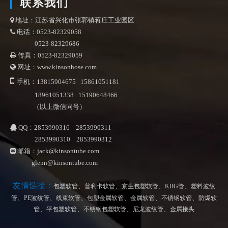
联系我们
地址：江苏省兴化市张郭镇蒋庄工业园区

电话：0523-82329058

0523-82329686
传真：0523-82329059

网址：www.kinsonhose.com


手机：13815904675 15861051181
18961051338 15190648466
（以上微信同号）
QQ：2853990316 2853990311

2853990310 2853990312
邮箱：
jack@kinsontube.com

glenn@kinsontube.com
友情链接：
、
、
、
、
包塑软管
普利卡软管
京生包塑软管
KBG管
塑料波纹
、
、
、
、
、
、
管
PE波纹管
线束软管
包塑金属软管
金属软管
不锈钢软管
防爆软
、
、
、
、
管
平包塑软管
不锈钢包塑软管
尼龙波纹管
金属接头