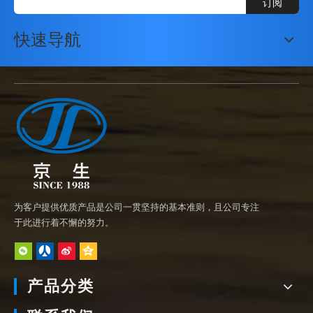
订阅
快速导航
为客户提供优质产品是公司一贯坚持的基本准则，且公司专注
于此进行着不懈的努力。
产品分类